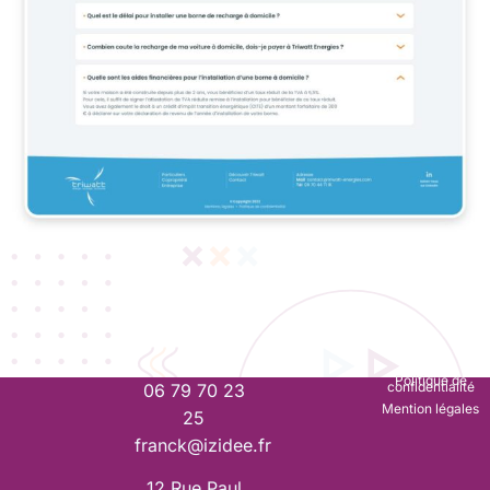
Politique de
confidentialité
06 79 70 23
Mention légales
25
franck@izidee.fr
12 Rue Paul